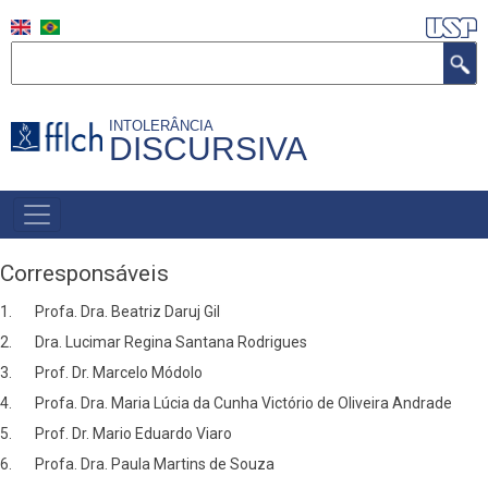
Skip
to
Search
main
content
INTOLERÂNCIA
DISCURSIVA
MAIN
NAVIGATION
Corresponsáveis
1. Profa. Dra. Beatriz Daruj Gil
2. Dra. Lucimar Regina Santana Rodrigues
3. Prof. Dr. Marcelo Módolo
4. Profa. Dra. Maria Lúcia da Cunha Victório de Oliveira Andrade
5. Prof. Dr. Mario Eduardo Viaro
6. Profa. Dra. Paula Martins de Souza